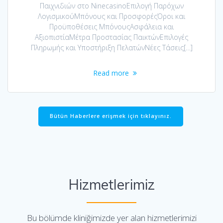
Παιχνιδιών στο NinecasinoΕπιλογή Παρόχων
ΛογισμικούΜπόνους και ΠροσφορέςΌροι και
Προϋποθέσεις ΜπόνουςΑσφάλεια και
ΑξιοπιστίαΜέτρα Προστασίας ΠαικτώνΕπιλογές
Πληρωμής και Υποστήριξη ΠελατώνΝέες Τάσεις[…]
Read more
Bütün Haberlere erişmek için tıklayınız.
Hizmetlerimiz
Bu bölümde kliniğimizde yer alan hizmetlerimizi