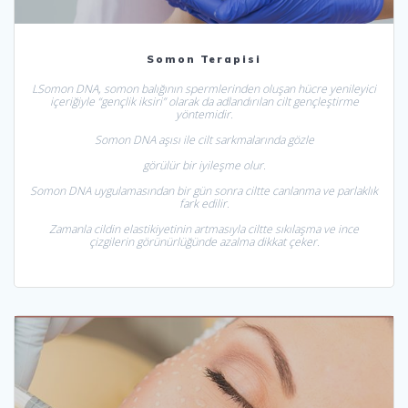
Somon Terapisi
LSomon DNA, somon balığının spermlerinden oluşan hücre yenileyici
içeriğiyle “gençlik iksiri” olarak da adlandırılan cilt gençleştirme
yöntemidir.
Somon DNA aşısı ile cilt sarkmalarında gözle
görülür bir iyileşme olur.
Somon DNA uygulamasından bir gün sonra ciltte canlanma ve parlaklık
fark edilir.
Zamanla cildin elastikiyetinin artmasıyla ciltte sıkılaşma ve ince
çizgilerin görünürlüğünde azalma dikkat çeker.