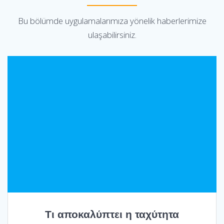
Bu bölümde uygulamalarımıza yönelik haberlerimize
ulaşabilirsiniz.
Τι αποκαλύπτει η ταχύτητα